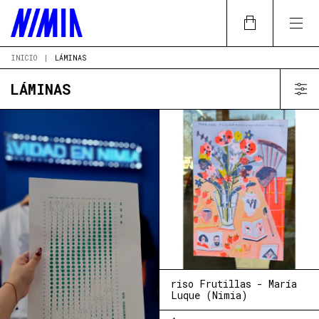
INICIO
|
LÁMINAS
LÁMINAS
riso Frutillas - María
Luque (Nimia)