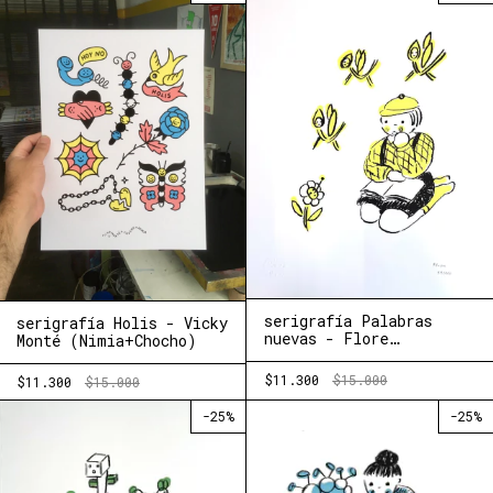
serigrafía Palabras
serigrafía Holis - Vicky
nuevas - Flore
Monté (Nimia+Chocho)
Rodríguez
(Nimia+Chocho)
$11.300
$15.000
$11.300
$15.000
-
25
%
-
25
%