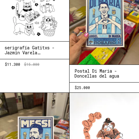
serigrafía Gatitxs -
Jazmín Varela
(Nimia+Chocho)
$11.300
$15.000
Postal Di Maria -
Doncellas del agua
$25.000