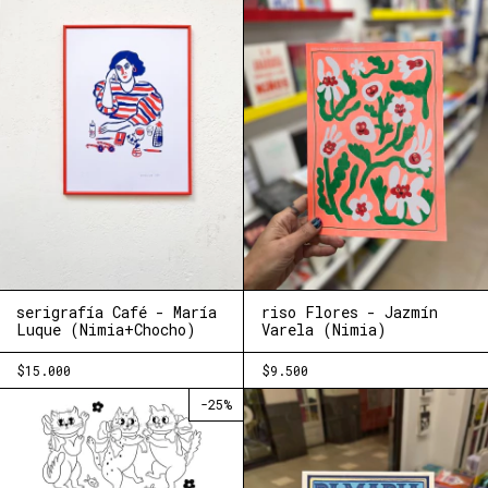
serigrafía Café - María
riso Flores - Jazmín
Luque (Nimia+Chocho)
Varela (Nimia)
$15.000
$9.500
-
25
%