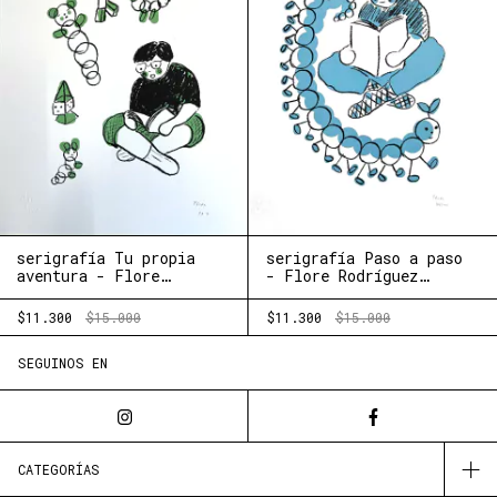
serigrafía Tu propia
serigrafía Paso a paso
aventura - Flore
- Flore Rodríguez
Rodríguez
(Nimia+Chocho)
(Nimia+Chocho)
$11.300
$15.000
$11.300
$15.000
SEGUINOS EN
CATEGORÍAS