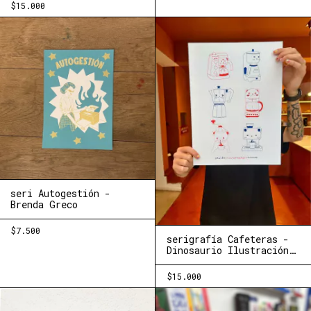
$15.000
seri Autogestión -
Brenda Greco
$7.500
serigrafía Cafeteras -
Dinosaurio Ilustración
(Nimia+Chocho)
$15.000