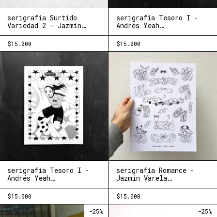
serigrafía Surtido
serigrafía Tesoro I -
Variedad 2 - Jazmín
Andrés Yeah
Varela (Nimia+Chocho)
(Nimia+Chocho)
$15.000
$15.000
serigrafía Tesoro I -
serigrafía Romance -
Andrés Yeah
Jazmín Varela
(Nimia+Chocho)
(Nimia+Chocho)
$15.000
$15.000
-
25
%
-
25
%